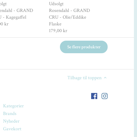
olgt
Udsolgt
Rosendahl - 
endahl - GRAND
Rosendahl - GRAND
CRU - Skænke-, 
 - Kagegaffel
CRU - Olie/Eddike
Dekanteringspr
00 kr
Flaske
199,00 kr
269,9
179,00 kr
Se flere produkter
Tilbage til toppen
Kategorier
Brands
Nyheder
Gavekort