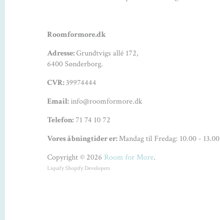
Roomformore.dk
Adresse:
Grundtvigs allé 172,
6400 Sønderborg.
CVR:
39974444
Email:
info@roomformore.dk
Telefon:
71 74 10 72
Vores åbningtider er:
Mandag til Fredag: 10.00 - 13.00
Copyright © 2026
Room for More
.
Liquify
Shopify Developers