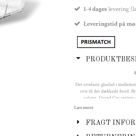
1-4 dages
levering (l
Leveringstid på m
PRODUKTBES
Det ovnfaste glasfad i mellemstø
ovn til det dækkede bord. Bru
salater. Grand Cru seriens 
størrelser der 
Læs mere
FRAGT INFOR