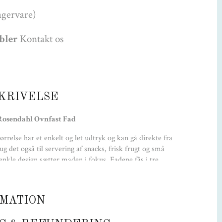
agervare)
øbler
Kontakt os
KRIVELSE
Rosendahl Ovnfast Fad
rrelse har et enkelt og let udtryk og kan gå direkte fra
g det også til servering af snacks, frisk frugt og små
enkle design sætter maden i fokus. Fadene fås i tre
kan stables, så de fylder mindst muligt.
Farve:
Klar
MATION
Materiale: