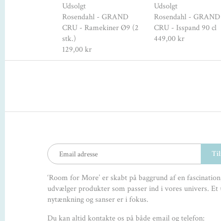
hl - GRAND
Udsolgt
Udsolgt
fast Fad, lille
Rosendahl - GRAND
Rosendahl - GRAND
r
199,00 kr
CRU - Ramekiner Ø9 (2
CRU - Isspand 90 cl
stk.)
449,00 kr
129,00 kr
‘Room for More’ er skabt på baggrund af en fascination,
udvælger produkter som passer ind i vores univers. Et 
nytænkning og sanser er i fokus.
Du kan altid kontakte os på både email og telefon: