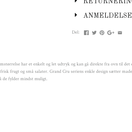
RETURNERIN
ANMELDELSE
H: 6
Del:
Vi anbefaler, at gla
emstørrelse har et enkelt og let udtryk og kan gå direkte fra ovn til de
, frisk frugt og små salater. Grand Cru seriens enkle design sætter made
så de fylder mindst muligt.