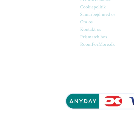
Cookiepolitik
Samarbejd med os
Om os
Kontakt os
Prismatch hos
RoomForMore.dk