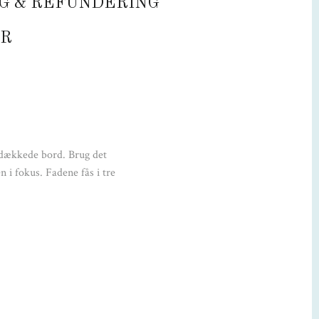
G & REFUNDERING
Blyfrit glas
R
Størrelse:
,3 cm D: 23,5 cm B: 23,5 cm
OBS:
s vaskes på max. 50-55° C i opvaskemaskine.
t dækkede bord. Brug det
n i fokus. Fadene fås i tre