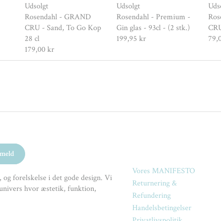
Udsolgt
Udsolgt
Uds
Rosendahl - GRAND
Rosendahl - Premium -
Ros
CRU - Sand, To Go Kop
Gin glas - 93cl - (2 stk.)
CRU
28 cl
199,95 kr
79,
179,00 kr
Vores MANIFESTO
 og forelskelse i det gode design. Vi
Returnering &
univers hvor æstetik, funktion,
Refundering
Handelsbetingelser
Privatlivspolitik