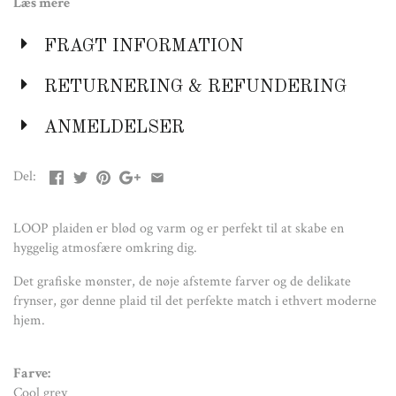
Læs mere
FRAGT INFORMATION
Farve:
Cool grey
Orchid haze
RETURNERING & REFUNDERING
Materiale:
ANMELDELSER
62% viskose, 38% akrylfibre
Del:
Størrelse:
130 x 180 cm
LOOP plaiden er blød og varm og er perfekt til at skabe en
Design:
hyggelig atmosfære omkring dig.
Kristian Jakobsen
Det grafiske mønster, de nøje afstemte farver og de delikate
frynser, gør denne plaid til det perfekte match i ethvert moderne
hjem.
Farve:
Cool grey