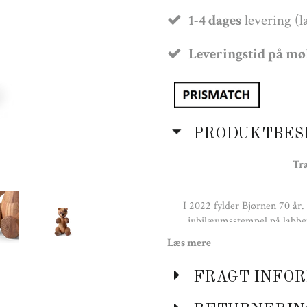
1-4 dages
levering (l
Leveringstid på m
PRODUKTBES
Tr
I 2022 fylder Bjørnen 70 år
jubilæumsstempel på labbe
begrænset antal. Den mellem st
Læs mere
originale design. Med sit bær
fejring og et standpunkt, født 
FRAGT INFOR
fremstillingsprocessen bruges g
rådighed, og derfor vil hver en