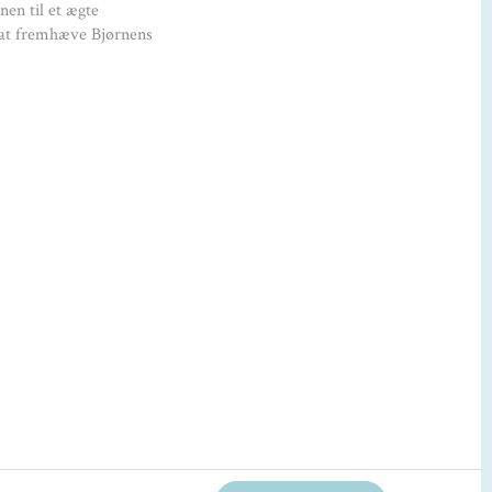
en til et ægte
andlet eg, ubehandlet ahorn
l at fremhæve Bjørnens
Plejeanvisninger:
r klud. Bør ikke stå i direkte sollys.