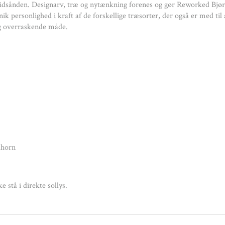
dsånden. Designarv, træ og nytænkning forenes og gør Reworked Bjørn
ubeh
ik personlighed i kraft af de forskellige træsorter, der også er med ti
g overraskende måde.
Tør af med tø
ahorn
e stå i direkte sollys.