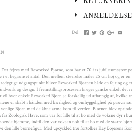
RETURNERIN
træsorter, der er tilovers, 
kærlighed og omhyggelighed 
hvor den venlige Bjørn med d
ANMELDELSE
inspireret af en bjørneunge ved 
bo med de voksne dyr i bur
Del:
hjemme, indtil den var voksen
inspirerede Bojesen til at lave
Bojesens ikoniske design på e
EN
træ og nytænkning forenes og 
helt unik personlighed i kra
fremhæve Bjørnens iko
r. Det fejres med Reworked Bjørne, som har et 70 års jubilæumsstemp
 i et begrænset antal. Den mellem størrelse måler 25 cm høj og er en t
æredygtige udgangspunkt bliver Reworked Bjørnen både en fejring og et
åndværk og design. I fremstillingsprocessen bruges ganske enkelt det re
or vil hver enkelt Reworked Bjørn se forskellig ud afhængig af, hvilke tr
ørnene er skabt i hånden med kærlighed og omhyggelighed på præcis 
 venlige Bjørn med de åbne arme kom til verden. Bjørnen blev oprindeli
fra Zoologisk Have, som var for lille til at bo med de voksne dyr i bu
oende hjemme, indtil den var voksen nok til at bo med de større bjør
ave den lille bjørnefigur. Med upcyckled træ fortolkes Kay Bojesens iko