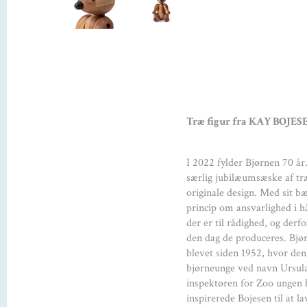
Træ figur fra KAY BOJES
I 2022 fylder Bjørnen 70 å
særlig jubilæumsæske af træ
originale design. Med sit b
princip om ansvarlighed i h
der er til rådighed, og derf
den dag de produceres. Bj
blevet siden 1952, hvor den
bjørneunge ved navn Ursula 
inspektøren for Zoo ungen b
inspirerede Bojesen til at l