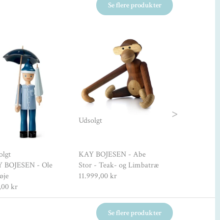
Se flere produkter
Udsolgt
Next
Udsolgt
olgt
KAY BOJESEN - Abe
KAY BOJESEN 
 BOJESEN - Ole
Stor - Teak- og Limbatræ
Bojesen Melle
øje
11.999,00 kr
Reworked Jubi
,00 kr
4.695,00 kr
Se flere produkter