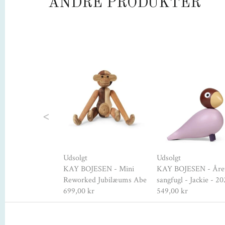
ANDRE PRODUKTER
Previous
Udsolgt
Udsolgt
ESEN -
KAY BOJESEN - Mini
KAY BOJESEN - Åre
r - Mini
Reworked Jubilæums Abe
sangfugl - Jackie - 20
r
699,00 kr
549,00 kr