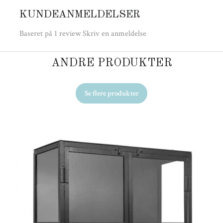
KUNDEANMELDELSER
Baseret på 1 review
Skriv en anmeldelse
ANDRE PRODUKTER
Se flere produkter
Ud
Ho
29