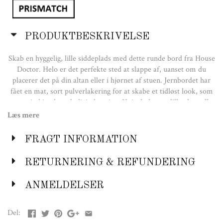
PRODUKTBESKRIVELSE
Skab en hyggelig, lille siddeplads med dette runde bord fra House
Doctor. Helo er det perfekte sted at slappe af, uanset om du
placerer det på din altan eller i hjørnet af stuen. Jernbordet har
fået en mat, sort pulverlakering for at skabe et tidløst look, som
passer ind i enhver boligindretning. Hvis du har en lille altan eller
terrasse og ønsker at spare plads, kan du blot vippe bordpladen
Læs mere
op, når det ikke er i brug. Kombiner med dine yndlingsstole, og
pynt bordet med en vase og lysestager for et personligt udtryk. Vi
FRAGT INFORMATION
anbefaler at flytte Helo bordet indenfor, når det regner og er
koldt, så det holder længere
RETURNERING & REFUNDERING
Farve:
ANMELDELSER
Sort
Grøn
Del:
Materiale: