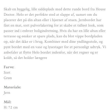
Jern
Skab en hyggelig, lille siddeplads med dette runde bord fra House
Mål:
Doctor. Helo er det perfekte sted at slappe af, uanset om du
H: 72 cm
placerer det på din altan eller i hjørnet af stuen. Jernbordet har
Ø: 70 cm
fået en mat, sort pulverlakering for at skabe et tidløst look, som
passer ind i enhver boligindretning. Hvis du har en lille altan eller
Specifikationer:
terrasse og ønsker at spare plads, kan du blot vippe bordpladen
Indendørs/udendørsbrug
op, når det ikke er i brug. Kombiner med dine yndlingsstole, og
Vedligeholdelse:
pynt bordet med en vase og lysestager for et personligt udtryk. Vi
Tørres over med en fugtig klud, Leveres usamlet
anbefaler at flytte Helo bordet indenfor, når det regner og er
koldt, så det holder længere
Farve:
Sort
Grøn
Materiale:
Jern
Mål:
H: 72 cm