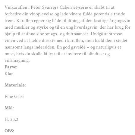
Vinkaraflen i Peter Svarrers Cabernet-serie er skabt til at
H: 23,2
forbedre din vinoplevelse og lade vinens fulde potentiale træde
OBS:
frem. Karaflen egner sig både til iltning af den kraftige årgangsvin
med muskler og styrke og til en ung hverdagsvin, der har brug for
Tåler max 55° C i opvaskemaskine
hjælp til at åbne sine smags- og duftnuancer. Undgå at stresse
vinen ved at hælde direkte ned i karaflen, men hæld den i stedet
nænsomt langs indersiden. En god gaveidé – og naturligvis et
must, hvis du skulle få lyst til at invitere til blindtest og
vinsmagning.
Farve:
Klar
Materiale:
Fine Glass
Mål:
H: 23,2
OBS: