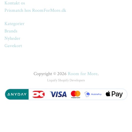
Kontakt os
Prismatch hos RoomForMore.dk
Kategorier
Brands
Nyheder
Gavekort
Copyright © 2026
Room for More
.
Liquify
Shopify Developers