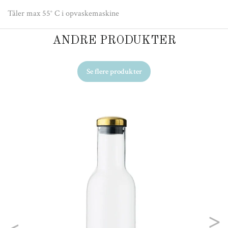
Tåler max 55° C i opvaskemaskine
ANDRE PRODUKTER
Se flere produkter
Ud
Ge
49
Previous