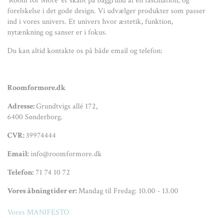
‘Room for More’ er skabt på baggrund af en fascination, og
forelskelse i det gode design. Vi udvælger produkter som passer
ind i vores univers. Et univers hvor æstetik, funktion,
nytænkning og sanser er i fokus.
Du kan altid kontakte os på både email og telefon:
Roomformore.dk
Adresse:
Grundtvigs allé 172,
6400 Sønderborg.
CVR:
39974444
Email:
info@roomformore.dk
Telefon:
71 74 10 72
Vores åbningtider er:
Mandag til Fredag: 10.00 - 13.00
Vores MANIFESTO