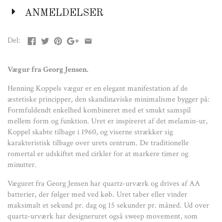
Væguret fra Georg Jensen har quartz-urværk og drives af AA
batterier, der følger med ved køb. Uret taber eller vinder
ANMELDELSER
maksimalt et sekund pr. dag og 15 sekunder pr. måned. Ud over
quartz-urværk har designeruret også sweep movement, som
Del:
sikrer den anden visers fortsatte bevægelse.
KOPPEL-væguret er udført i rustfrit stål og ABS plastic. Det har
Vægur fra Georg Jensen.
en diameter på 22 cm.
Henning Koppels vægur er en elegant manifestation af de
Farve:
æstetiske principper, den skandinaviske minimalisme bygger på:
Formfuldendt enkelhed kombineret med et smukt samspil
Sort rustfri med hvid skive
mellem form og funktion. Uret er inspireret af det melamin-ur,
Størrelse:
Koppel skabte tilbage i 1960, og viserne strækker sig
karakteristisk tilbage over urets centrum. De traditionelle
Ø: 220 mm.
romertal er udskiftet med cirkler for at markere timer og
minutter.
Materiale:
Væguret fra Georg Jensen har quartz-urværk og drives af AA
Rustfrit stål, ABS-plastik
batterier, der følger med ved køb. Uret taber eller vinder
maksimalt et sekund pr. dag og 15 sekunder pr. måned. Ud over
Plejeanvisning:
quartz-urværk har designeruret også sweep movement, som