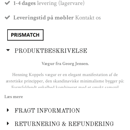
1-4 dages
levering (lagervare)
Leveringstid på møbler
Kontakt os
PRODUKTBESKRIVELSE
Vægur fra Georg Jensen.
Henning Koppels vægur er en elegant manifestation af de
æstetiske principper, den skandinaviske minimalisme bygger på:
Formfuldendt enkelhed kombineret med et smukt samspil
mellem form og funktion. Uret er inspireret af det melamin-ur,
Læs mere
Koppel skabte tilbage i 1960, og viserne strækker sig
karakteristisk tilbage over urets centrum. De traditionelle
FRAGT INFORMATION
romertal er udskiftet med cirkler for at markere timer og
minutter.
RETURNERING & REFUNDERING