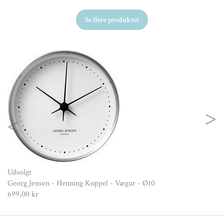
Se flere produkter
Ud
Ge
id
69
Previous
Nex
Udsolgt
Georg Jensen - Henning Koppel - Vægur - Ø10
699,00 kr