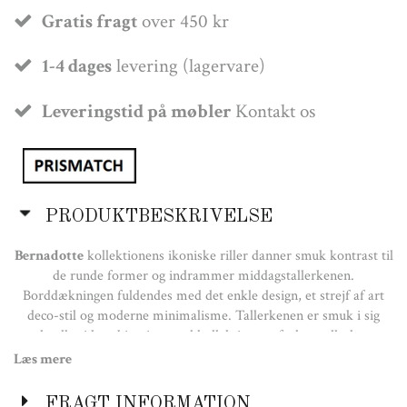
Gratis fragt
over 450 kr
1-4 dages
levering (lagervare)
Leveringstid på møbler
Kontakt os
PRODUKTBESKRIVELSE
Bernadotte
kollektionens ikoniske riller danner smuk kontrast til
de runde former og indrammer middagstallerkenen.
Borddækningen fuldendes med det enkle design, et strejf af art
deco-stil og moderne minimalisme. Tallerkenen er smuk i sig
selv eller i kombination med kollektionens frokosttallerkner,
skåle og glas.
Læs mere
Materialer:
Hvidt porcelæn
FRAGT INFORMATION