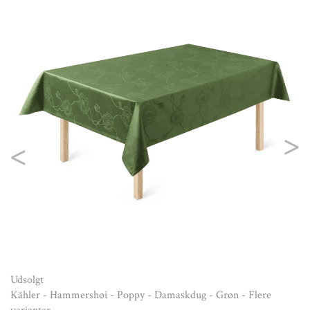
Ud
Kä
va
Fr
Previous
Nex
Udsolgt
Kähler - Hammershøi - Poppy - Damaskdug - Grøn - Flere