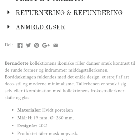
Mål:
H: 19 mm. Ø: 260 mm.
Designår:
2021
RETURNERING & REFUNDERING
Produktet tåler maskinopvask.
Produktet er egnet til fødevarer
ANMELDELSER
En af Georg Jensens første samarbejdspartnere var Prins Sigvard
Bernadotte
af Sverrige. Bernadotte var anerkendt for sit
Del:
nyskabende arbejde og han kombinerede gennemtænkt
funktionalitet med de elegante former. Hans tidløse og ikoniske
søvldesign har inspireret seriens tilbehør.
Bernadotte
kollektionens ikoniske riller danner smuk kontrast til
de runde former og indrammer middagstallerkenen.
Borddækningen fuldendes med det enkle design, et strejf af art
deco-stil og moderne minimalisme. Tallerkenen er smuk i sig
selv eller i kombination med kollektionens frokosttallerkner,
skåle og glas.
Materialer:
Hvidt porcelæn
Mål:
H: 19 mm. Ø: 260 mm.
Designår:
2021
Produktet tåler maskinopvask.