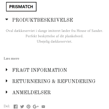
PRODUKTBESKRIVELSE
Oval dækkeserviet i slange imiteret læder fra House of Sander.
Perfekt beskyttelse af dit plankebord.
Ubøjelig dækkeserviet.
Farve:
Læs mere
Grå slange
Sort slange
FRAGT INFORMATION
RETURNERING & REFUNDERING
Mål:
H: 36,5
cm
ANMELDELSER
B: 44,5 cm
Del: