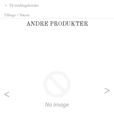
Til middagsbordet
Tilbage
/
Næste
ANDRE PRODUKTER
Previous
Nex