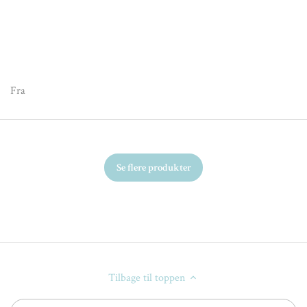
Fr
Fra
Se flere produkter
Tilbage til toppen