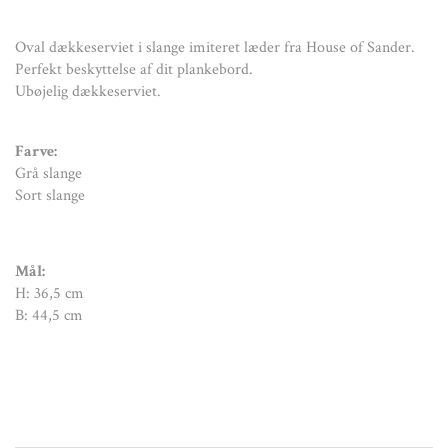
Oval dækkeserviet i slange imiteret læder fra House of Sander.
Perfekt beskyttelse af dit plankebord.
Ubøjelig dækkeserviet.
Farve:
Grå slange
Sort slange
Mål:
H: 36,5
cm
B: 44,5 cm