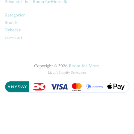
Prismatch hos RoomForMore.dk
Kategorier
Brands
Nyheder
Gavekort
Copyright © 2026
Room for More
.
Liquify
Shopify Developers