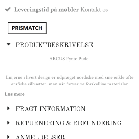
Leveringstid på møbler
Kontakt os
PRODUKTBESKRIVELSE
ARCUS Pynte Pude
Linjerne i hvert design er udpræget nordiske med sine enkle ofte
grafiske silhuetter, men når farver og forskellige materialer
introduceres for hinanden, så sker magien. Med ARCUS puden
Læs mere
kan du skabe en stilfuld og hyggelig atmosfære i alle opholdsrum
med uendelige kombinationer.
FRAGT INFORMATION
Farve:
Sort
RETURNERING & REFUNDERING
Bordeaux
Amber
ANMELDELSER