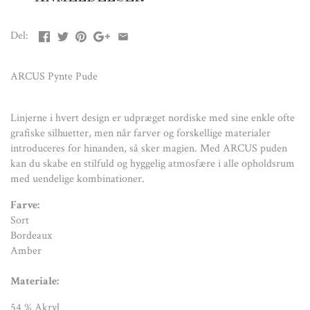
Materiale:
Del:
54 % Akryl
28 % Bomuld
ARCUS Pynte Pude
12 % Polyester
6 % Viscose
Linjerne i hvert design er udpræget nordiske med sine enkle ofte
Fyld : 100 % Naturligt Fyld
grafiske silhuetter, men når farver og forskellige materialer
introduceres for hinanden, så sker magien. Med ARCUS puden
Mål:
kan du skabe en stilfuld og hyggelig atmosfære i alle opholdsrum
L: 60 cm
med uendelige kombinationer.
B: 40 cm
Farve:
Sort
Bordeaux
Amber
Materiale:
54 % Akryl