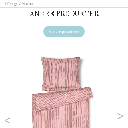
Tilbage
/
Næste
ANDRE PRODUKTER
Se flere produkter
Ud
KA
-
39
Previous