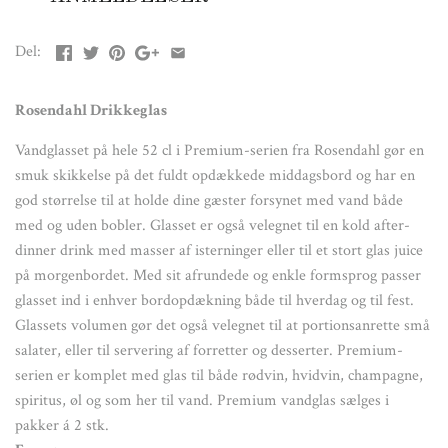
pakker á 2 stk.
Farve:
Del:
Klar
Materiale:
Rosendahl Drikkeglas
Blyfrit glas
Vandglasset på hele 52 cl i Premium-serien fra Rosendahl gør en
smuk skikkelse på det fuldt opdækkede middagsbord og har en
Størrelse:
god størrelse til at holde dine gæster forsynet med vand både
D: 9,73 H: 10,27
med og uden bobler. Glasset er også velegnet til en kold after-
dinner drink med masser af isterninger eller til et stort glas juice
OBS:
på morgenbordet. Med sit afrundede og enkle formsprog passer
Vi anbefaler, at glas vaskes på max. 50-55° C i opvaskemaskine.
glasset ind i enhver bordopdækning både til hverdag og til fest.
Glassets volumen gør det også velegnet til at portionsanrette små
salater, eller til servering af forretter og desserter. Premium-
serien er komplet med glas til både rødvin, hvidvin, champagne,
spiritus, øl og som her til vand. Premium vandglas sælges i
pakker á 2 stk.