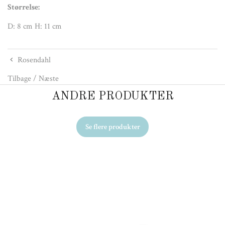
Størrelse:
D: 8 cm H: 11 cm
Rosendahl
Tilbage
/
Næste
ANDRE PRODUKTER
Se flere produkter
Ud
Ro
44