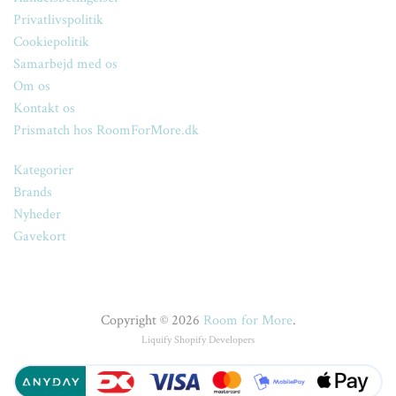
Privatlivspolitik
Cookiepolitik
Samarbejd med os
Om os
Kontakt os
Prismatch hos RoomForMore.dk
Kategorier
Brands
Nyheder
Gavekort
Copyright © 2026
Room for More
.
Liquify
Shopify Developers