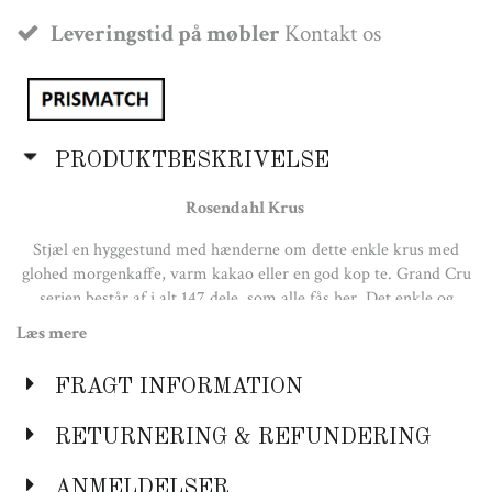
Leveringstid på møbler
Kontakt os
PRODUKTBESKRIVELSE
Rosendahl Krus
Stjæl en hyggestund med hænderne om dette enkle krus med
glohed morgenkaffe, varm kakao eller en god kop te. Grand Cru
serien består af i alt 147 dele, som alle fås her. Det enkle og
funktionelle design sætter maden i fokus, danner en god base i
Læs mere
køkkenet gennem hele livet, og er nemt at kombinere med andre
stel.
2 års brudgaranti på porcelæn.
FRAGT INFORMATION
Farve:
RETURNERING & REFUNDERING
Hvid
Materiale:
ANMELDELSER