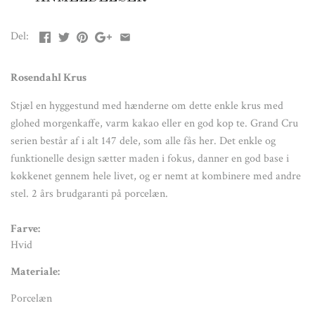
Porcelæn
Del:
Størrelse:
D: 8 cm H: 11 cm
Rosendahl Krus
Stjæl en hyggestund med hænderne om dette enkle krus med
glohed morgenkaffe, varm kakao eller en god kop te. Grand Cru
serien består af i alt 147 dele, som alle fås her. Det enkle og
funktionelle design sætter maden i fokus, danner en god base i
køkkenet gennem hele livet, og er nemt at kombinere med andre
stel.
2 års brudgaranti på porcelæn.
Farve:
Hvid
Materiale:
Porcelæn