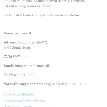
ind i vores univers. Et univers hvor æstetik, funktion,
nytænkning og sanser er i fokus.
Du kan altid kontakte os på både email og telefon:
Roomformore.dk
Adresse:
Grundtvigs allé 172,
6400 Sønderborg.
CVR:
39974444
Email:
info@roomformore.dk
Telefon:
71 74 10 72
Vores åbningtider er:
Mandag til Fredag: 10.00 - 13.00
Vores MANIFESTO
Returnering & Refundering
Handelsbetingelser