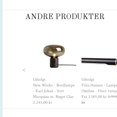
ANDRE PRODUKTER
Previous
hort Gap
Udsolgt
Udsolgt
- Loftslampe -
New Works - Bordlampe
Fritz Hansen - Lampe
- Karl Johan - Sort
Oneline - Flere varia
r
1.199,00 kr
Marquina m. Røget Glas
Fra
3.189,00 kr
5.99
2.245,00 kr
kr