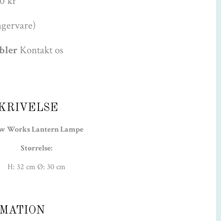
0 kr
agervare)
øbler
Kontakt os
KRIVELSE
w Works Lantern Lampe
Størrelse:
H: 32 cm Ø: 30 cm
Info:
1 stk. E27 maks 60W (ej inkluderet)
MATION