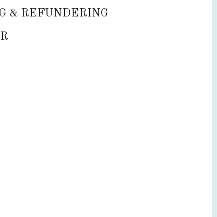
Designer:
G & REFUNDERING
Anderssen & Voll
R