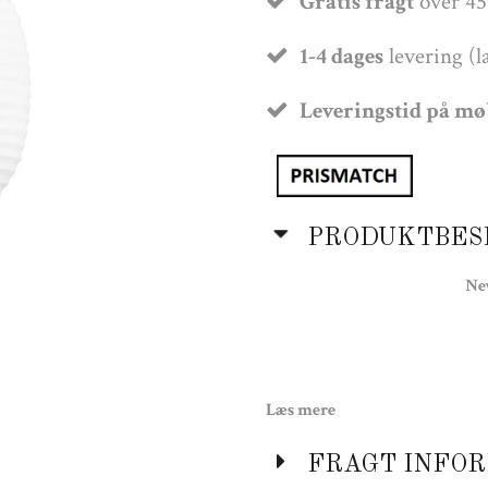
Gratis fragt
over 45
1-4 dages
levering (l
Leveringstid på m
PRODUKTBES
Ne
Læs mere
Lyskilde er 
FRAGT INFOR