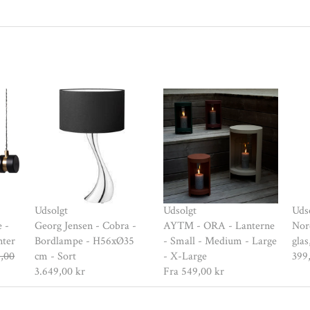
Udsolgt
Udsolgt
Uds
 -
Georg Jensen - Cobra -
AYTM - ORA - Lanterne
Nord
nter
Bordlampe - H56xØ35
- Small - Medium - Large
glas
5,00
cm - Sort
- X-Large
399
3.649,00 kr
Fra
549,00 kr