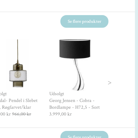
Se flere produkter
Udsolgt
Next
olgt
Udsolgt
Menu - Cast Pe
al- Pendel i Slebet
Georg Jensen - Cobra -
Shape 1 - Sort
, Røgfarvet/klar
Bordlampe - H72,5 - Sort
599,00 kr
1.195
,00 kr
966,00 kr
3.999,00 kr
Se flere produkter