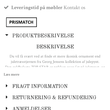
Leveringstid på møbler
Kontakt os
PRODUKTBESKRIVELSE
BESKRIVELSE
Du vil få svært ved at finde et mere ikonisk ornament end
juletræsstjernen fra Georg Jensens kollektion af julepynt.
Den guldbelagte TOP STAR er prikken over i’et på juletræet, og
selve essensen af julehygge og samvær.
Læs mere
TOP STAR har en spiralholder, som gør det nemt at sætte
stjernen på juletræet.
FRAGT INFORMATION
Der medfølger også et rødt bånd, så du kan hænge stjernen på en
gren i stedet.
RETURNERING & REFUNDERING
ANMELDELSER