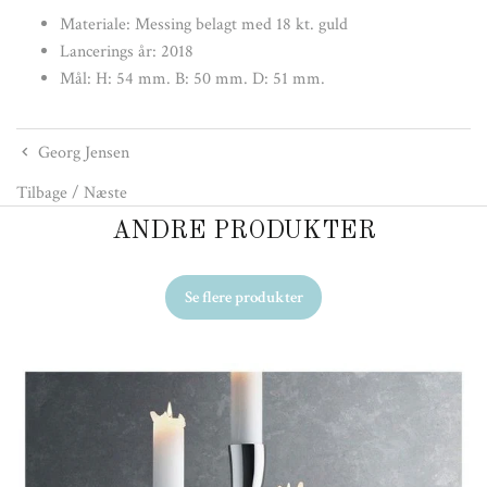
Materiale:
Messing belagt med 18 kt. guld
Lancerings år:
2018
Mål: H: 54 mm. B: 50 mm. D: 51 mm.
Georg Jensen
Tilbage
/
Næste
ANDRE PRODUKTER
Se flere produkter
Ud
Ge
49