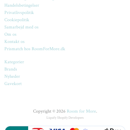
Handelsbetingelser
Privatlivspolitik
Cookiepolitik
Samarbejd med os
Om os
Kontakt os
Prismatch hos RoomForMore.dk
Kategorier
Brands
Nyheder
Gavekort
Copyright © 2026
Room for More
.
Liquify
Shopify Developers