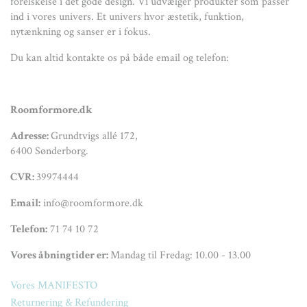
forelskelse i det gode design. Vi udvælger produkter som passer
ind i vores univers. Et univers hvor æstetik, funktion,
nytænkning og sanser er i fokus.
Du kan altid kontakte os på både email og telefon:
Roomformore.dk
Adresse:
Grundtvigs allé 172,
6400 Sønderborg.
CVR:
39974444
Email:
info@roomformore.dk
Telefon:
71 74 10 72
Vores åbningtider er:
Mandag til Fredag: 10.00 - 13.00
Vores MANIFESTO
Returnering & Refundering