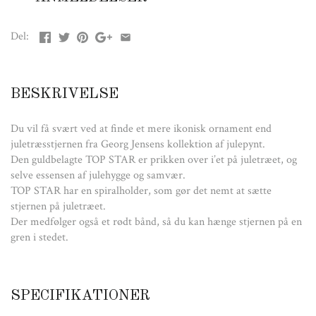
SPECIFIKATIONER
Del:
Materiale:
Messing belagt med 18 kt. guld
Lancerings år:
2018
Mål: H: 54 mm. B: 50 mm. D: 51 mm.
BESKRIVELSE
Du vil få svært ved at finde et mere ikonisk ornament end
juletræsstjernen fra Georg Jensens kollektion af julepynt.
Den guldbelagte TOP STAR er prikken over i’et på juletræet, og
selve essensen af julehygge og samvær.
TOP STAR har en spiralholder, som gør det nemt at sætte
stjernen på juletræet.
Der medfølger også et rødt bånd, så du kan hænge stjernen på en
gren i stedet.
SPECIFIKATIONER