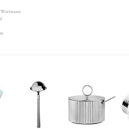
n Wortmann
ål
cm