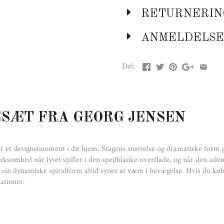
RETURNERIN
ANMELDELSE
D
Del:
SÆT FRA GEORG JENSEN
r et designstatement i dit hjem. Stagens størrelse og dramatiske form g
somhed når lyset spiller i den spejlblanke overflade, og når den uden
d sin dynamiske spiralform altid synes at være i bevægelse. Hvis du køb
ationer.