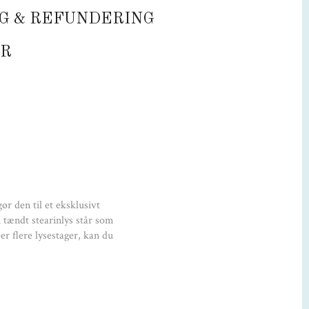
Specifikationer
G & REFUNDERING
Serie: Cobra
R
esigner: Constantin Wortmann
Materiale: Rustfrit stål
Farve: Blank
Højde: 40, 50 og 60 cm
ør den til et eksklusivt
 tændt stearinlys står som
er flere lysestager, kan du