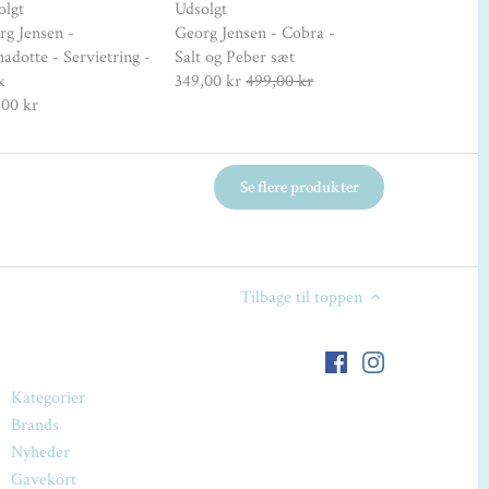
olgt
Udsolgt
Georg Jensen -
rg Jensen -
Georg Jensen - Cobra -
- Servietring - 2
adotte - Servietring -
Salt og Peber sæt
Rustfrit stål - B
k
349,00 kr
499,00 kr
379,00 kr
,00 kr
Se flere produkter
Tilbage til toppen
Kategorier
Brands
Nyheder
Gavekort