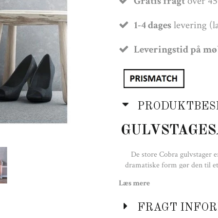
Gratis fragt
over 45
1-4 dages
levering (l
Leveringstid på m
PRODUKTBES
GULVSTAGES
De store Cobra gulvstager er
dramatiske form gør den til 
lyset spiller i den spejlblanke
Læs mere
flot designfigur, der med sin
Hvis du køber flere lyses
FRAGT INFOR