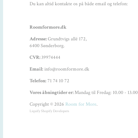
Du kan altid kontakte os på både email og telefon:
Roomformore.dk
Adresse:
Grundtvigs allé 172,
6400 Sønderborg.
CVR:
39974444
Email:
info@roomformore.dk
Telefon:
71 74 10 72
Vores åbningtider er:
Mandag til Fredag: 10.00 - 13.00
Copyright © 2026
Room for More
.
Liquify
Shopify Developers