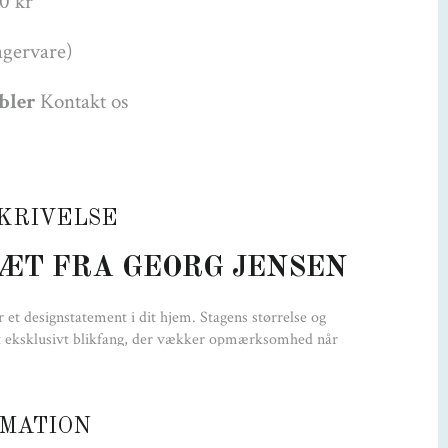
0 kr
agervare)
øbler
Kontakt os
KRIVELSE
ÆT FRA GEORG JENSEN
 et designstatement i dit hjem. Stagens størrelse og
et eksklusivt blikfang, der vækker opmærksomhed når
 overflade, og når den uden tændt stearinlys står som en
 dynamiske spiralform altid synes at være i bevægelse.
tager, kan du lege med et væld af kombinationer.
MATION