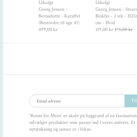
nsen -
Udsolgt
Udsolgt
te - Flødekande
Georg Jensen -
Georg Jensen - Steari
(Restordre til
Bernadotte - Karaffel
Bloklys - 2 stk - H2
(Restordre til uge 41)
cm - Hvid
r
499,00 kr
119,00 kr
175,00 kr
‘Room for More’ er skabt på baggrund af en fascination,
udvælger produkter som passer ind i vores univers. Et 
nytænkning og sanser er i fokus.