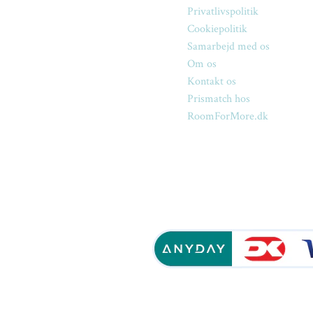
Privatlivspolitik
Cookiepolitik
Samarbejd med os
Om os
Kontakt os
Prismatch hos
RoomForMore.dk