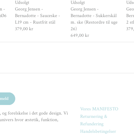
Udsolgt
Udsolgt
Uds
n -
Georg Jensen -
Georg Jensen -
Geo
5xØ6
Bernadotte - Sauceske -
Bernadotte - Sukkerskål
Bern
L19 cm - Rustfrit stål
m. ske (Restordre til uge
2 st
379,00 kr
26)
379
649,00 kr
Vores MANIFESTO
 og forelskelse i det gode design. Vi
Returnering &
univers hvor æstetik, funktion,
Refundering
Handelsbetingelser