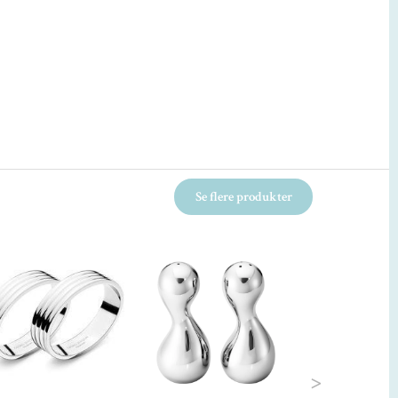
Se flere produkter
Udsolgt
Next