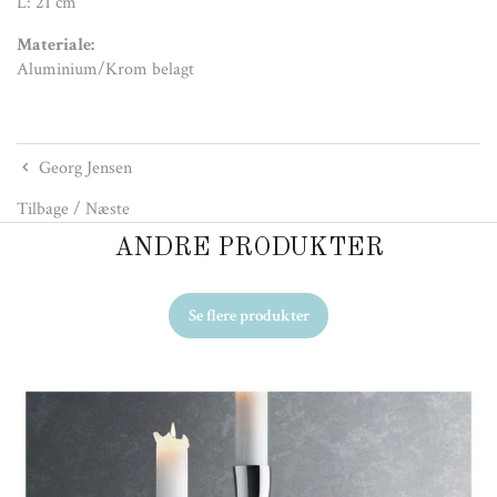
L: 21 cm
Materiale:
Aluminium/Krom belagt
Georg Jensen
Tilbage
/
Næste
ANDRE PRODUKTER
Se flere produkter
Ud
Ge
49