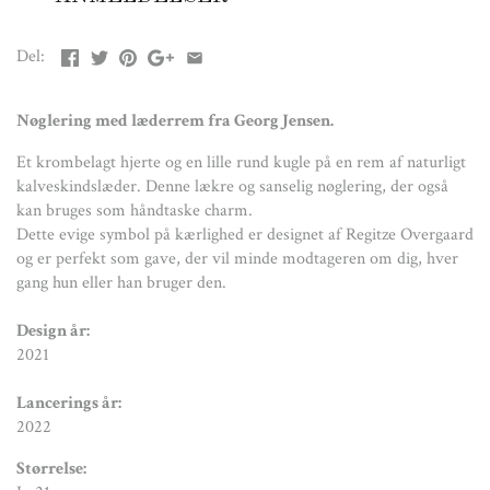
2022
Del:
Størrelse:
L: 21 cm
Nøglering med læderrem fra Georg Jensen.
Materiale:
Aluminium/Krom belagt
Et krombelagt hjerte og en lille rund kugle på en rem af naturligt
kalveskindslæder. Denne lækre og sanselig nøglering, der også
kan bruges som håndtaske charm.
Dette evige symbol på kærlighed er designet af Regitze Overgaard
og er perfekt som gave, der vil minde modtageren om dig, hver
gang hun eller han bruger den.
Design år:
2021
Lancerings år:
2022
Størrelse: