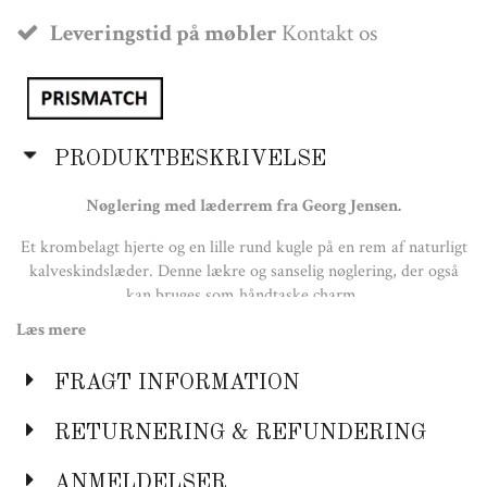
Leveringstid på møbler
Kontakt os
PRODUKTBESKRIVELSE
Nøglering med læderrem fra Georg Jensen.
Et krombelagt hjerte og en lille rund kugle på en rem af naturligt
kalveskindslæder. Denne lækre og sanselig nøglering, der også
kan bruges som håndtaske charm.
Dette evige symbol på kærlighed er designet af Regitze Overgaard
Læs mere
og er perfekt som gave, der vil minde modtageren om dig, hver
gang hun eller han bruger den.
FRAGT INFORMATION
Design år:
RETURNERING & REFUNDERING
2021
ANMELDELSER
Lancerings år: