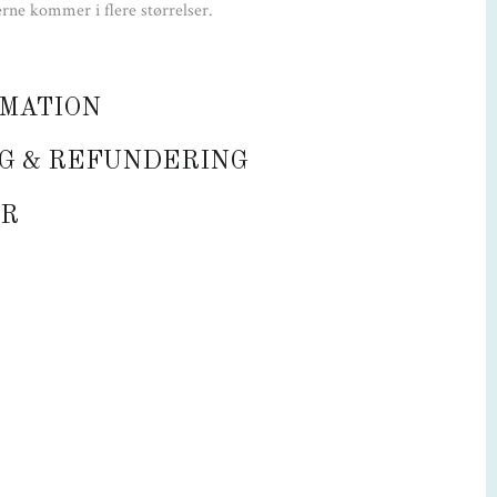
erne kommer i flere størrelser.
BS: Leveres uden ramme.
MATION
G & REFUNDERING
R