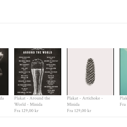
ida
Plakat - Around the
Plakat - Artichoke -
Pla
World - Minida
Minida
Fra
Fra
129,00 kr
Fra
129,00 kr