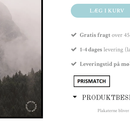
LÆG I KURV
Gratis fragt
over 45
1-4 dages
levering (l
Leveringstid på m
PRODUKTBES
Plakaterne bliver 