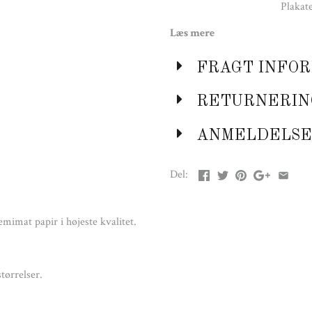
Plakat
Læs mere
O
FRAGT INFOR
RETURNERIN
ANMELDELSE
Del:
emimat papir i højeste kvalitet.
tørrelser.