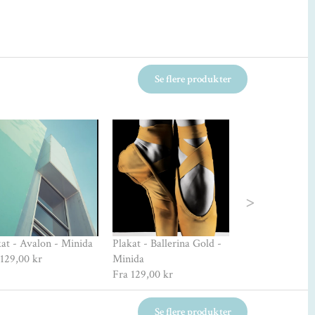
Se flere produkter
Next
kat - Avalon - Minida
Plakat - Ballerina Gold -
Plakat - Balleri
129,00 kr
Minida
Minida
Fra
129,00 kr
Fra
129,00 kr
Se flere produkter