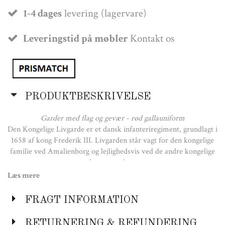
1-4 dages
levering (lagervare)
Leveringstid på møbler
Kontakt os
PRODUKTBESKRIVELSE
Garder med flag og gevær - rød gallauniform
Den Kongelige Livgarde er et dansk infanteriregiment, grundlagt i
1658 af kong Frederik III. Livgarden står vagt for den kongelige
familie ved Amalienborg og lejlighedsvis ved de andre kongelige
slotte og palæer.
Læs mere
Den røde, ceremonielle uniform bæres ved særlige lejligheder og
altid sammen med den karakteristiske sorte bjørneskindshue.
FRAGT INFORMATION
Denne lille garder er udført i massivt bøge- og egetræ og er
håndmalet af dygtige håndværkere med sans for detaljen.
RETURNERING & REFUNDERING