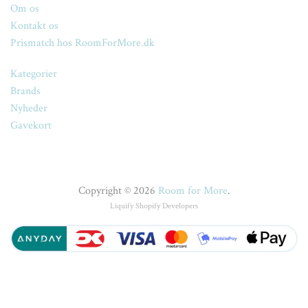
Om os
Kontakt os
Prismatch hos RoomForMore.dk
Kategorier
Brands
Nyheder
Gavekort
Copyright © 2026
Room for More
.
Liquify
Shopify Developers