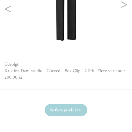
Previous
Nex
Udsolgt
Kristina Dam studio - Curved - Box Clip - 2 Stk- Flere varianter
200,00 kr
Se flere produkter