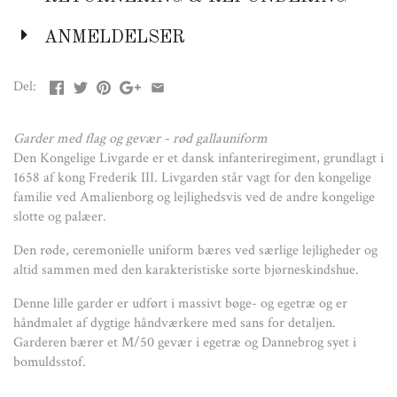
Garderen bærer et M/50 gevær i egetræ og Dannebrog syet i
bomuldsstof.
ANMELDELSER
Del:
Farve:
Rød
Garder med flag og gevær - rød gallauniform
Materiale:
Den Kongelige Livgarde er et dansk infanteriregiment, grundlagt i
Egetræ, bøgetræ, bomuld
1658 af kong Frederik III. Livgarden står vagt for den kongelige
familie ved Amalienborg og lejlighedsvis ved de andre kongelige
Størrelse:
slotte og palæer.
110 x 55 x 42 mm
Den røde, ceremonielle uniform bæres ved særlige lejligheder og
Design:
altid sammen med den karakteristiske sorte bjørneskindshue.
Kristian Jakobsen
Denne lille garder er udført i massivt bøge- og egetræ og er
håndmalet af dygtige håndværkere med sans for detaljen.
Garderen bærer et M/50 gevær i egetræ og Dannebrog syet i
bomuldsstof.