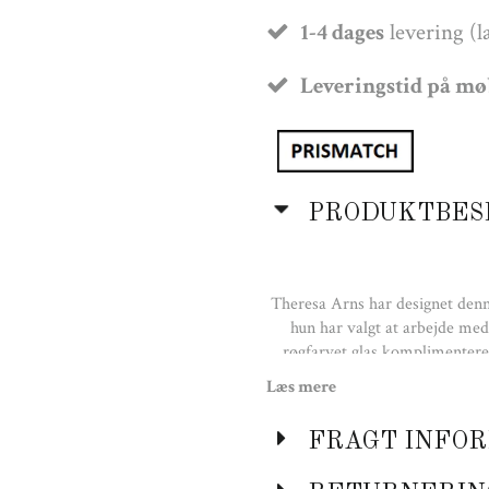
1-4 dages
levering (l
Leveringstid på m
PRODUKTBES
Theresa Arns har designet denn
hun har valgt at arbejde med
røgfarvet glas komplimenterer 
skulpturelle udtryk gør den un
Læs mere
Smukt
FRAGT INFOR