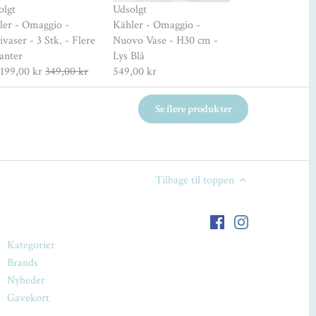
olgt
Udsolgt
Fritz Hansen - 
ler - Omaggio -
Kähler - Omaggio -
Vase - Stor
vaser - 3 Stk. - Flere
Nuovo Vase - H30 cm -
1.375,00 kr
anter
Lys Blå
199,00 kr
349,00 kr
549,00 kr
Se flere produkter
Tilbage til toppen
Kategorier
Brands
Nyheder
Gavekort