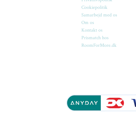
Cookiepolitik
Samarbejd med os
Om os
Kontakt os
Prismatch hos
RoomForMore.dk