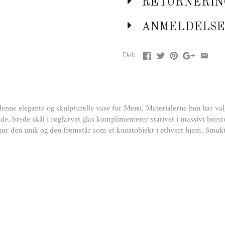
RETURNERIN
ANMELDELSE
Del:
enne elegante og skulpturelle vase for Menu. Materialerne hun har val
e, brede skål i røgfarvet glas komplimenterer stativet i massivt børstet
 gør den unik og den fremstår som et kunstobjekt i ethvert hjem. Smuk