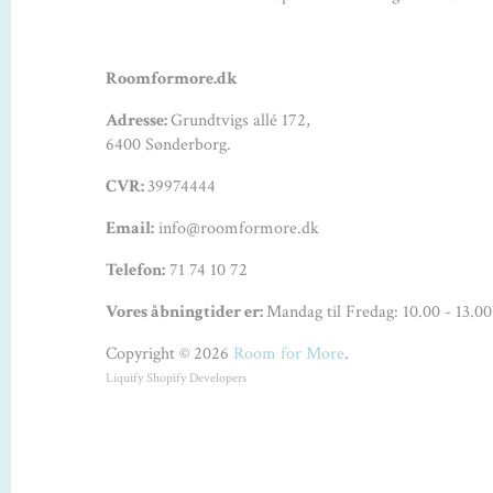
Roomformore.dk
Adresse:
Grundtvigs allé 172,
6400 Sønderborg.
CVR:
39974444
Email:
info@roomformore.dk
Telefon:
71 74 10 72
Vores åbningtider er:
Mandag til Fredag: 10.00 - 13.00
Copyright © 2026
Room for More
.
Liquify
Shopify Developers