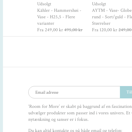
chasse Gulvvase
Udsolgt
Udsolgt
0 - Smoke
Kähler - Hammershøi -
AYTM - Vase- Globe
kr
4.495,00 kr
Vase - H25,5 - Flere
rund - Sort/guld - Fl
varianter
Størrelser
Fra
249,00 kr
495,00 kr
Fra
120,00 kr
249,00
‘Room for More’ er skabt på baggrund af en fascination,
udvælger produkter som passer ind i vores univers. Et 
nytænkning og sanser er i fokus.
Du kan altid kontakte os på både email og telefon: