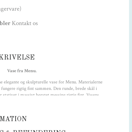
agervare)
øbler
Kontakt os
KRIVELSE
Vase fra Menu.
e elegante og skulpturelle vase for Menu. Materialerne
 fungere rigtig fint sammen. Den runde, brede skål i
stativet i massivt børstet messing rigtig fint. Vasens
ik og den fremstår som et kunstobjekt i ethvert hjem.
 design med en lang levetid.
MATION
Farve:
Amber