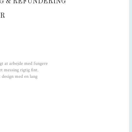
G & REFUNDERING
Materiale
:
R
Glas
Størrelse:
H 45 cm, Ø 22 / 15 cm
Designer:
gt at arbejde med fungere
Theresa Arns
 messing rigtig fint.
t design med en lang