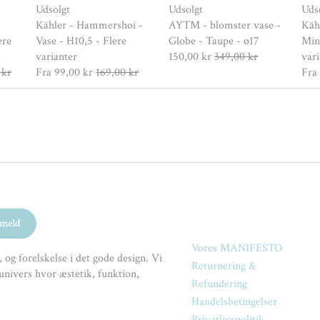
Udsolgt
Udsolgt
Uds
Kähler - Hammershøi -
AYTM - blomster vase -
Käh
ere
Vase - H10,5 - Flere
Globe - Taupe - ø17
Mini
varianter
150,00 kr
349,00 kr
vari
 kr
Fra
99,00 kr
169,00 kr
Fra
Vores MANIFESTO
 og forelskelse i det gode design. Vi
Returnering &
univers hvor æstetik, funktion,
Refundering
Handelsbetingelser
Privatlivspolitik