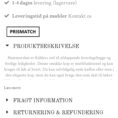
1-4 dages
levering (lagervare)
Leveringstid på møbler
Kontakt os
PRODUKTBESKRIVELSE
Hammershøi er Kählers stel til afslappende hverdagshygge og
festlige lejligheder. Denne smukke kop er mutlifunktionel og kan
bruges til lidt af hvert. Du kan selvfølgelig nyde kaffen eller teen i
den elegante kop, men du kan også bruge den som skål til lækre
blåbær eller søde sager. Lad den pynte på bordet sammen med de
andre flotte farver i Hammershøi-serien: koral, antracitgrå,
Læs mere
himmelblå og marmorgrå.
FRAGT INFORMATION
Størrelse
B:90mm
RETURNERING & REFUNDERING