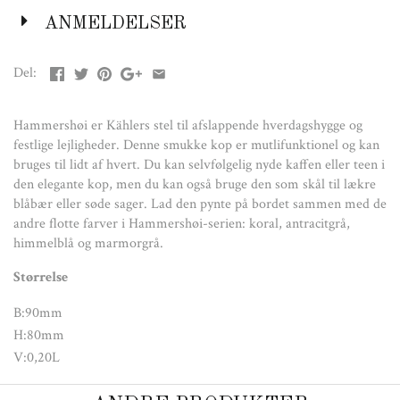
H:80mm
V:0,20L
ANMELDELSER
Del:
Hammershøi er Kählers stel til afslappende hverdagshygge og
festlige lejligheder. Denne smukke kop er mutlifunktionel og kan
bruges til lidt af hvert. Du kan selvfølgelig nyde kaffen eller teen i
den elegante kop, men du kan også bruge den som skål til lækre
blåbær eller søde sager. Lad den pynte på bordet sammen med de
andre flotte farver i Hammershøi-serien: koral, antracitgrå,
himmelblå og marmorgrå.
Størrelse
B:90mm
H:80mm
V:0,20L