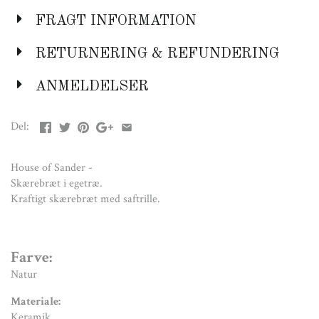
Natur
FRAGT INFORMATION
Materiale:
Keramik
RETURNERING & REFUNDERING
Mål:
ANMELDELSER
H: 2,7 cm
B: 25 cm
Del:
L: 30/45/60 cm
House of Sander -
Skærebræt i egetræ.
Kraftigt skærebræt med saftrille.
Farve:
Natur
Materiale:
Keramik