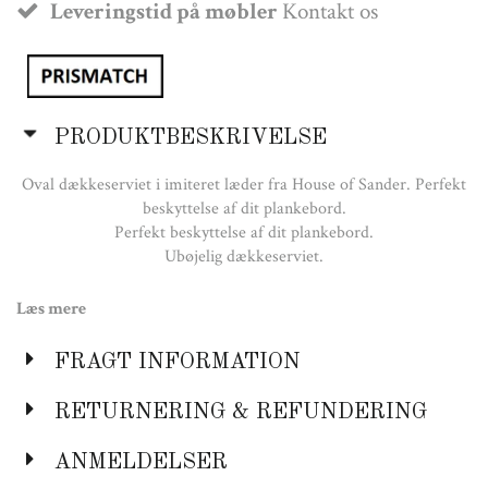
Leveringstid på møbler
Kontakt os
PRODUKTBESKRIVELSE
Oval dækkeserviet i imiteret læder fra House of Sander. Perfekt
beskyttelse af dit plankebord.
Perfekt beskyttelse af dit plankebord.
Ubøjelig dækkeserviet.
Læs mere
Farve:
Sort
FRAGT INFORMATION
Mørkegrå
Beige
RETURNERING & REFUNDERING
ANMELDELSER
Mål: