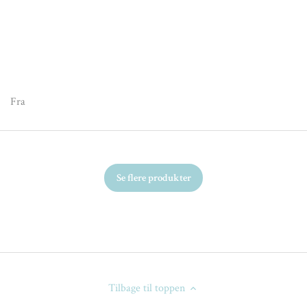
Fr
Fra
Se flere produkter
Tilbage til toppen