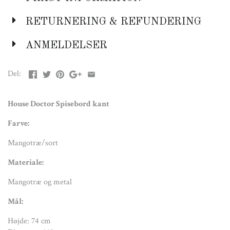
Mål:
RETURNERING & REFUNDERING
Højde: 74 cm
Diameter: 160 cm
ANMELDELSER
Del:
House Doctor Spisebord kant
Farve:
Mangotræ/sort
Materiale:
Mangotræ og metal
Mål:
Højde: 74 cm