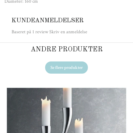
Diameter: 160 cm
KUNDEANMELDELSER
Baseret på 1 review
Skriv en anmeldelse
ANDRE PRODUKTER
Se flere produkter
Ud
H.
17