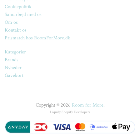
Cookiepolitik
Samarbejd med os
Om os
Kontakt os
Prismatch hos RoomForMore.dk
Kategorier
Brands
Nyheder
Gavekort
Copyright © 2026
Room for More
.
Liquify
Shopify Developers