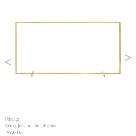
Kä
29
Previous
Nex
Udsolgt
Georg Jensen - Jule display
499,00 kr