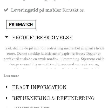
Leveringstid på møbler
Kontakt os
PRODUKTBESKRIVELSE
Træk den hvide jul ind i din indretning med enkel julepynt i hvide
toner. Denne smukke julestjerne af papir fra House Doctor er
perfekt til at skabe en smuk nordisk julestemning. Stjernens enkle
design er samtidig nem at kombinere med andre farver og
materialer. Hæng stjernen fra loftet eller i vinduet. Eller lad den
stå på en hylde eller en kommode. Tørres af med en tør klud
Læs mere
Farve:
FRAGT INFORMATION
Hvid
RETURNERING & REFUNDERING