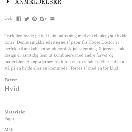
Materiale:
ANMELDELSER
Papir
Del:
Mål:
Stor:
D: 80 cm
Træk den hvide jul ind i din indretning med enkel julepynt i hvide
toner. Denne smukke julestjerne af papir fra House Doctor er
perfekt til at skabe en smuk nordisk julestemning. Stjernens enkle
Vedligeholdelse:
design er samtidig nem at kombinere med andre farver og
Tørres over med en tør klud
materialer. Hæng stjernen fra loftet eller i vinduet. Eller lad den
stå på en hylde eller en kommode. Tørres af med en tør klud
Farve:
Hvid
Materiale:
Papir
Mål: