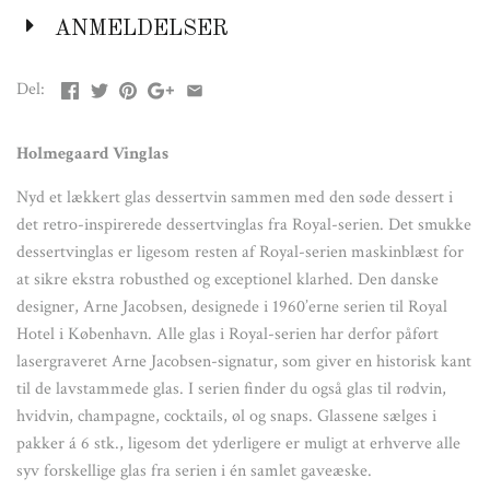
pakker á 6 stk., ligesom det yderligere er muligt at erhverve alle
ANMELDELSER
syv forskellige glas fra serien i én samlet gaveæske.
Del:
Farve:
Klar
Holmegaard Vinglas
Materiale:
Nyd et lækkert glas dessertvin sammen med den søde dessert i
Fine Glass
det retro-inspirerede dessertvinglas fra Royal-serien. Det smukke
dessertvinglas er ligesom resten af Royal-serien maskinblæst for
Mål:
at sikre ekstra robusthed og exceptionel klarhed. Den danske
H: 10,6
designer, Arne Jacobsen, designede i 1960’erne serien til Royal
Hotel i København. Alle glas i Royal-serien har derfor påført
lasergraveret Arne Jacobsen-signatur, som giver en historisk kant
til de lavstammede glas. I serien finder du også glas til rødvin,
hvidvin, champagne, cocktails, øl og snaps. Glassene sælges i
pakker á 6 stk., ligesom det yderligere er muligt at erhverve alle
syv forskellige glas fra serien i én samlet gaveæske.