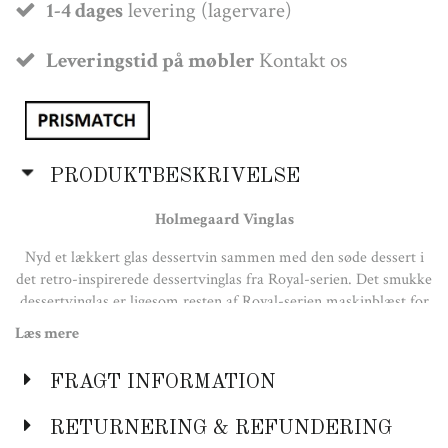
1-4 dages
levering (lagervare)
Leveringstid på møbler
Kontakt os
PRODUKTBESKRIVELSE
Holmegaard Vinglas
Nyd et lækkert glas dessertvin sammen med den søde dessert i
det retro-inspirerede dessertvinglas fra Royal-serien. Det smukke
dessertvinglas er ligesom resten af Royal-serien maskinblæst for
at sikre ekstra robusthed og exceptionel klarhed. Den danske
Læs mere
designer, Arne Jacobsen, designede i 1960’erne serien til Royal
Hotel i København. Alle glas i Royal-serien har derfor påført
FRAGT INFORMATION
lasergraveret Arne Jacobsen-signatur, som giver en historisk kant
til de lavstammede glas. I serien finder du også glas til rødvin,
RETURNERING & REFUNDERING
hvidvin, champagne, cocktails, øl og snaps. Glassene sælges i