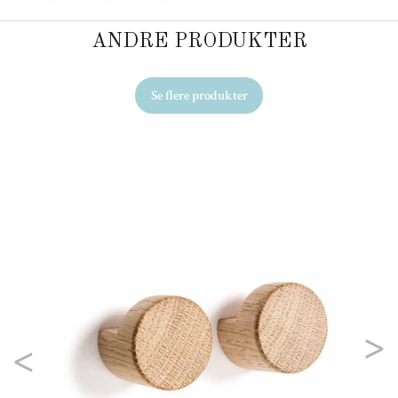
ANDRE PRODUKTER
Se flere produkter
By
99
Previous
Nex