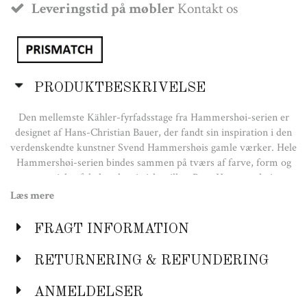
Leveringstid på møbler
Kontakt os
PRODUKTBESKRIVELSE
Den mellemste Kähler-fyrfadsstage fra Hammershøi-serien er
designet af Hans-Christian Bauer, der fandt sin inspiration i den
verdenskendte kunstner Svend Hammershøis gamle værker. Hele
Hammershøi-serien bindes sammen på tværs af farve, form og
materiale af de karakteristiske riller. Brug Hammershøi-
fyrfadsstagen til at sprede varme og hygge i vintermørket.
Læs mere
Størrelse
FRAGT INFORMATION
Bredde: B:100mm
Højde: H:65mm
RETURNERING & REFUNDERING
ANMELDELSER