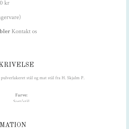
0 kr
agervare)
øbler
Kontakt os
KRIVELSE
pulverlakeret stål og mat stål fra H. Skjalm P.
Farve:
Sort/stål
Stål
MATION
Lyskilde: