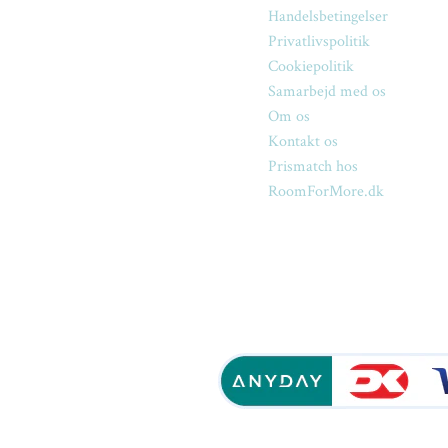
Handelsbetingelser
Privatlivspolitik
Cookiepolitik
Samarbejd med os
Om os
Kontakt os
Prismatch hos
RoomForMore.dk