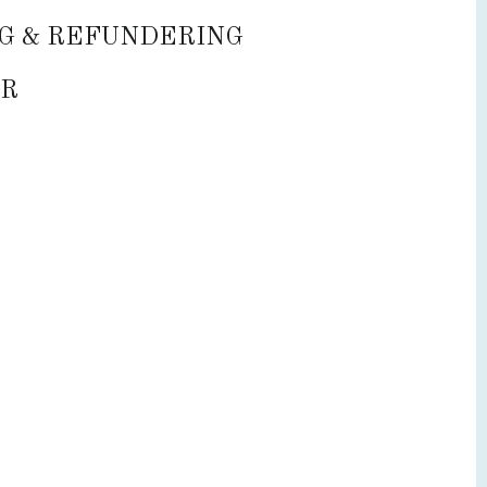
Max. 60W E27.
G & REFUNDERING
Materiale:
Messing
R
Størrelse:
H: 140 cm
Ø: 25 cm