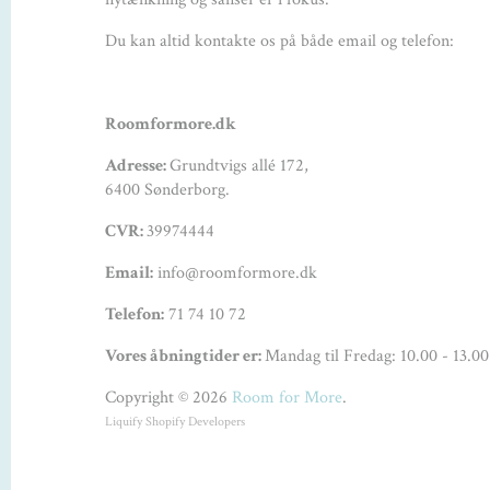
Du kan altid kontakte os på både email og telefon:
Roomformore.dk
Adresse:
Grundtvigs allé 172,
6400 Sønderborg.
CVR:
39974444
Email:
info@roomformore.dk
Telefon:
71 74 10 72
Vores åbningtider er:
Mandag til Fredag: 10.00 - 13.00
Copyright © 2026
Room for More
.
Liquify
Shopify Developers