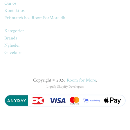
Om os
Kontakt os
Prismatch hos RoomForMore.dk
Kategorier
Brands
Nyheder
Gavekort
Copyright © 2026
Room for More
.
Liquify
Shopify Developers