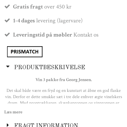
Gratis fragt
over 450 kr
1-4 dages
levering (lagervare)
Leveringstid på møbler
Kontakt os
PRODUKTBESKRIVELSE
Vin 3 pakke fra Georg Jensen.
Det skal både være en fryd og en kunstart at åbne en god flaske
vin. Derfor er dette smukke sæt i tre dele enhver ægte vinelskers
drøm. Med proptrækkeren, skænkeproppen og vinproppen er
alle de vigtigste værktøjer inden for rækkevidde – og det
Læs mere
gennemførte look er vintage Georg Jensen. Vinproppen er
designet til at passe perfekt i både flasker og karafler, og
FRAGT INFORMATION