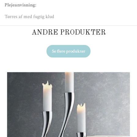
Plejeanvisning:
Tørres af med fugtig klud
ANDRE PRODUKTER
Se flere produkter
Ud
H.
17