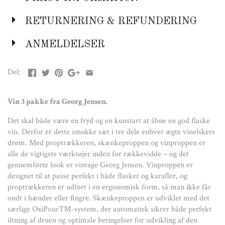
proptrækkeren er udført i en ergonomisk form, så man ikke får
ondt i hænder eller fingre. Skænkeproppen er udviklet med det
RETURNERING & REFUNDERING
særlige OxiPour™-system, der automatisk sikrer både perfekt
iltning af druen og optimale betingelser for udvikling af den
ANMELDELSER
rigtige bouquet.
Den industrielle designer Thomas Sandell har gjort det til et af
Del:
sine adelsmærker at fusionere funktionalitet og skønhed. Hans
metode er at undersøge brugerbehov meget grundigt og herefter
give sin detaljerede viden en skulpturel form, der gør, at man har
Vin 3 pakke fra Georg Jensen.
lyst til at bruge produkterne igen og igen og igen.
Det skal både være en fryd og en kunstart at åbne en god flaske
Proptrækkeren, vinproppen og skænkeproppen er alle udført i
vin. Derfor er dette smukke sæt i tre dele enhver ægte vinelskers
glaspoleret rustfrit stål, silikone og TPE.
drøm. Med proptrækkeren, skænkeproppen og vinproppen er
alle de vigtigste værktøjer inden for rækkevidde – og det
Farve:
gennemførte look er vintage Georg Jensen. Vinproppen er
designet til at passe perfekt i både flasker og karafler, og
Blankt rustfrit stål
proptrækkeren er udført i en ergonomisk form, så man ikke får
Størrelse:
ondt i hænder eller fingre. Skænkeproppen er udviklet med det
særlige OxiPour™-system, der automatisk sikrer både perfekt
iltning af druen og optimale betingelser for udvikling af den