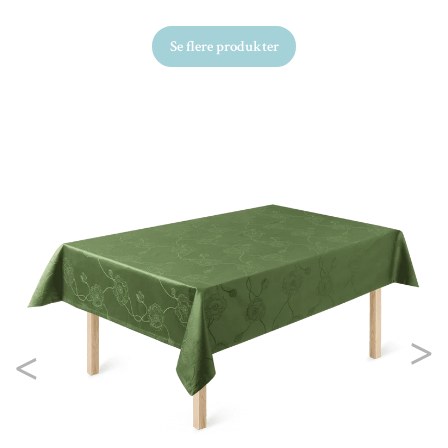
Se flere produkter
Ud
Kä
va
Fr
Previous
Nex