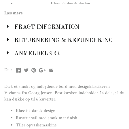
Klassisk dansk design
Rustfrit stål med smuk mat finish
Læs mere
Tåler opvaskemaskine
FRAGT INFORMATION
DET STILSIKRE VALG TIL DIN
BORDDÆKNING
RETURNERING & REFUNDERING
Vivianna er et ægte ikon inden for moderne bestik. Ikke kun
fordi knivene, gaflerne og skeernes underspillede elegance
ANMELDELSER
accentuerer symbiosen mellem form og funktion, men fordi de
ser akkurat lige så originale ud i dag, som den dag, de blev skabt.
Del:
Bestikket er udført i rustfrit stål med en silkeblød mat finish. Alt
bestik i serien kan tåle at komme i opvaskemaskinen.
Dæk et smukt og indbydende bord med designklassikeren
Specifikationer
Vivianna fra Georg Jensen. Bestikæsken indeholder 24 dele, så du
Serie: Vivianna
kan dække op til 6 kuverter.
Materiale: Rustfrit stål
Klassisk dansk design
Antal i kassen: 24
Rustfrit stål med smuk mat finish
Farve: Mat stål
Tåler opvaskemaskine