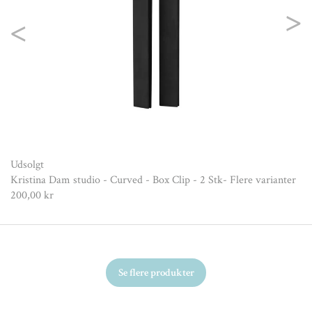
Previous
Nex
Udsolgt
Kristina Dam studio - Curved - Box Clip - 2 Stk- Flere varianter
200,00 kr
Se flere produkter