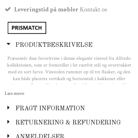
Leveringstid på møbler
Kontakt os
PRODUKTBESKRIVELSE
Præsentér dine favoritvine i denne elegante vinreol fra Alfredo
kollektionen, som er fremstillet i let rustfrit stål og overtrukket
med en sort farve. Vinreolen rummer op til tre flasker, og den
kan både placeres vertikalt og horisontalt i køkkenet eller
spisestuen. Den er ikke designet til at blive stablet og kan ikke
monteres på væggen.
Læs mere
Farve:
FRAGT INFORMATION
Artichoke Green
Mål:
RETURNERING & REFUNDERING
H: 33 cm
B: 19 cm
ANMELDELSER