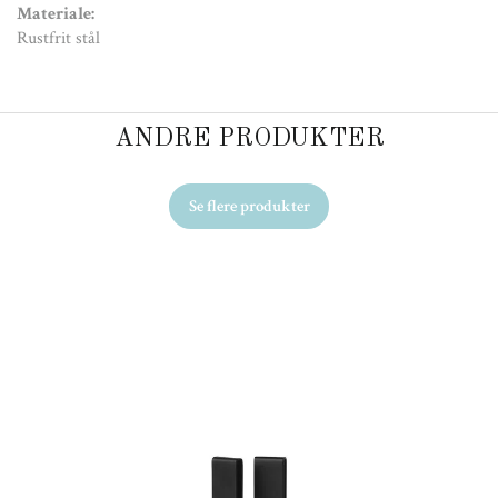
Materiale:
Rustfrit stål
ANDRE PRODUKTER
Se flere produkter
Ud
Kr
Fr