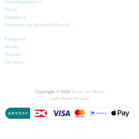
Samarbejd med os
Om os
Kontakt os
Prismatch hos RoomForMore.dk
Kategorier
Brands
Nyheder
Gavekort
Copyright © 2026
Room for More
.
Liquify
Shopify Developers