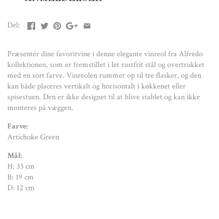
D: 12 cm
Del:
Materiale:
Præsentér dine favoritvine i denne elegante vinreol fra Alfredo
Rustfrit stål
kollektionen, som er fremstillet i let rustfrit stål og overtrukket
med en sort farve. Vinreolen rummer op til tre flasker, og den
kan både placeres vertikalt og horisontalt i køkkenet eller
spisestuen. Den er ikke designet til at blive stablet og kan ikke
monteres på væggen.
Farve:
Artichoke Green
Mål:
H: 33 cm
B: 19 cm
D: 12 cm