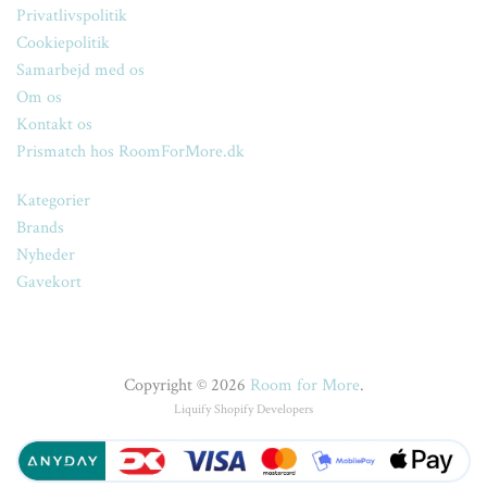
Privatlivspolitik
Cookiepolitik
Samarbejd med os
Om os
Kontakt os
Prismatch hos RoomForMore.dk
Kategorier
Brands
Nyheder
Gavekort
Copyright © 2026
Room for More
.
Liquify
Shopify Developers