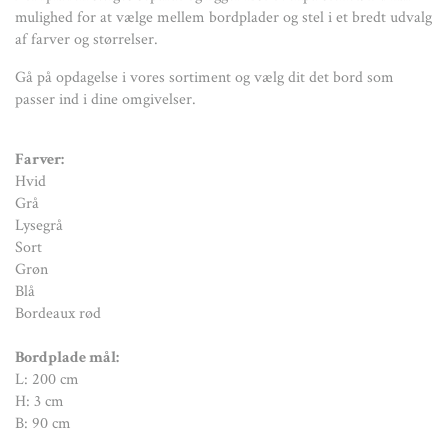
L: 200 cm
mulighed for at vælge mellem bordplader og stel i et bredt udvalg
H: 3 cm
af farver og størrelser.
B: 90 cm
Gå på opdagelse i vores sortiment og vælg dit det bord som
Stel mål:
passer ind i dine omgivelser.
L: 110 cm
H: 66 cm
Farver:
B: 78 cm
Hvid
Grå
Højdejustering:
Lysegrå
4 højder
Sort
Gå på opdagelse i vores sortiment og vælg dit det bord som
Grøn
passer ind i dine omgivelser.
Blå
Bordeaux rød
Vigtigt: 1-3 ugers levering
Bordplade m
ål:
L: 200 cm
H: 3 cm
B: 90 cm