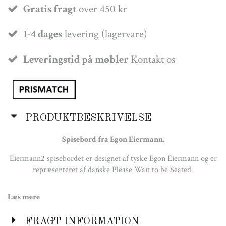
Gratis fragt
over 450 kr
1-4 dages
levering (lagervare)
Leveringstid på møbler
Kontakt os
PRODUKTBESKRIVELSE
Spisebord fra Egon Eiermann.
Eiermann2 spisebordet er designet af tyske Egon Eiermann og er
repræsenteret af danske Please Wait to be Seated.
Egon Eiermann designede Eiermann2 tilbage i 1953 til sit eget
Læs mere
stue. Spisebordet er i dag blevet et ikonisk værk og står på
kontorer rundt omkring i hele verden. Han formåede at designe
et bordet som er både stabilt og funktionelt samtidig med, at det
FRAGT INFORMATION