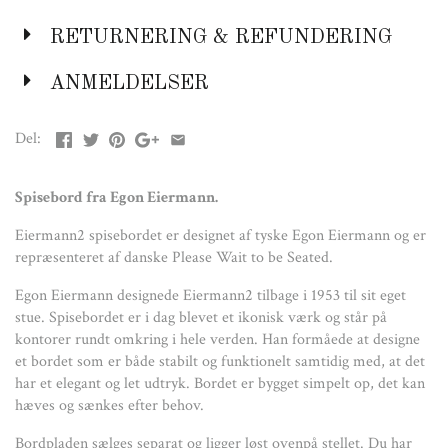
har et elegant og let udtryk. Bordet er bygget simpelt op, det kan
hæves og sænkes efter behov.
RETURNERING & REFUNDERING
Bordpladen sælges separat og ligger løst ovenpå stellet. Du har
ANMELDELSER
mulighed for at vælge mellem bordplader og stel i et bredt udvalg
af farver og størrelser.
Del:
Gå på opdagelse i vores sortiment og vælg dit det bord som
passer ind i dine omgivelser.
Spisebord fra Egon Eiermann.
Eiermann2 spisebordet er designet af tyske Egon Eiermann og er
Farver:
repræsenteret af danske Please Wait to be Seated.
Hvid
Grå
Egon Eiermann designede Eiermann2 tilbage i 1953 til sit eget
Lysegrå
stue. Spisebordet er i dag blevet et ikonisk værk og står på
Sort
kontorer rundt omkring i hele verden. Han formåede at designe
Grøn
et bordet som er både stabilt og funktionelt samtidig med, at det
Blå
har et elegant og let udtryk. Bordet er bygget simpelt op, det kan
Bordeaux rød
hæves og sænkes efter behov.
Bordplade m
ål:
Bordpladen sælges separat og ligger løst ovenpå stellet. Du har