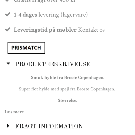
1-4 dages
levering (lagervare)
Leveringstid på møbler
Kontakt os
PRODUKTBESKRIVELSE
Smuk hylde fra Broste Copenhagen.
Super flot hylde med spejl fra Broste Copenhagen.
Størrelse:
Læs mere
B: 9,5cm L: 51cm H: 25cm
Bemærk: Længere leveringstid på møbler - spørg vores
FRAGT INFORMATION
kundeservice for leveringstid.