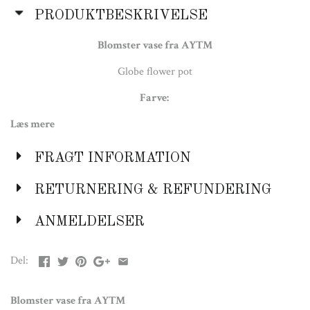
PRODUKTBESKRIVELSE
Blomster vase fra AYTM
Globe flower pot
Farve:
Læs mere
Sort
Materiale:
FRAGT INFORMATION
Glas og rustfrit stål
RETURNERING & REFUNDERING
Mål:
ANMELDELSER
Diameter: 43 cm.
Højde: 37,4 cm.
Del:
Blomster vase fra AYTM