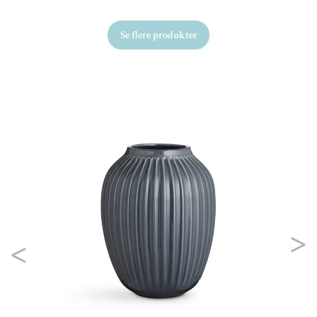
Se flere produkter
Ud
AY
Fr
Previous
Nex