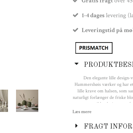
Gratis fragt
over 45
1-4 dages
levering (l
Leveringstid på m
PRODUKTBES
Den elegante lille design
Hammershøis værker og har et 
lille krave om halsen, som 
naturligt forlænger de friske b
unikke design-vase fra
Læs mere
FRAGT INFOR