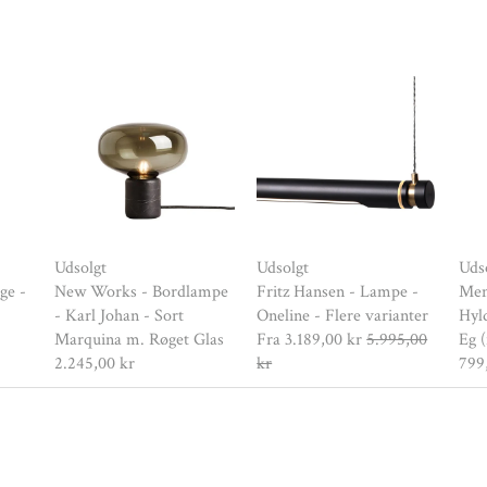
Udsolgt
Udsolgt
Uds
ge -
New Works - Bordlampe
Fritz Hansen - Lampe -
Men
- Karl Johan - Sort
Oneline - Flere varianter
Hyl
Marquina m. Røget Glas
Fra
3.189,00 kr
5.995,00
Eg (
2.245,00 kr
kr
799