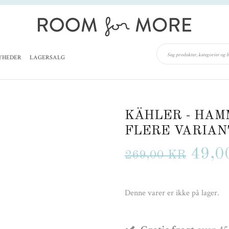
YHEDER
LAGERSALG
KÄHLER - HAMM
FLERE VARIAN
49,0
269,00 KR
Denne varer er ikke på lager.