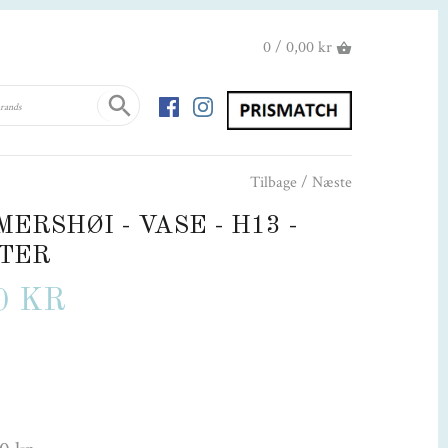
0 / 0,00 kr
Tilbage
/
Næste
ERSHØI - VASE - H13 -
TER
0 KR