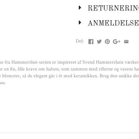
RETURNERIN
ANMELDELSE
Del:
vase fra Hammershøi-serien er inspireret af Svend Hammershøis værker 
r en fin, lille krave om halsen, som sammen med rillerne og vasens 
ke blomster, så de elegant går i ét med keramikken. Brug den unikke de
eau.