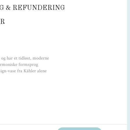
H:13 cm
G & REFUNDERING
R
og har et tidløst, moderne
harmoniske formsprog
sign-vase fra Kähler alene