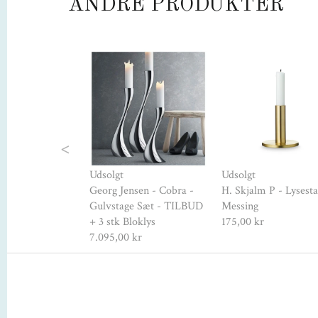
ANDRE PRODUKTER
Previous
 Omaggio -
Udsolgt
Udsolgt
se - H30 cm -
Georg Jensen - Cobra -
H. Skjalm P - Lysesta
Gulvstage Sæt - TILBUD
Messing
r
+ 3 stk Bloklys
175,00 kr
7.095,00 kr