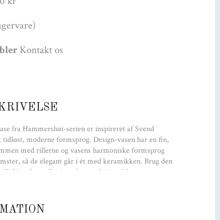
0 kr
agervare)
øbler
Kontakt os
KRIVELSE
-vase fra Hammershøi-serien er inspireret af Svend
tidløst, moderne formsprog. Design-vasen har en fin,
sammen med rillerne og vasens harmoniske formsprog
lomster, så de elegant går i ét med keramikken. Brug den
 Kähler alene eller i et elegant designtableau.
Størrelse
MATION
B:13,5 cm