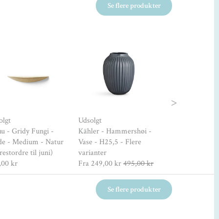
Se flere produkter
Udsolgt
Next
olgt
Udsolgt
Menu - Echasse
u - Gridy Fungi -
Kähler - Hammershøi -
- Small - Smok
de - Medium - Natur
Vase - H25,5 - Flere
299,00 kr
699,0
restordre til juni)
varianter
,00 kr
Fra
249,00 kr
495,00 kr
Se flere produkter