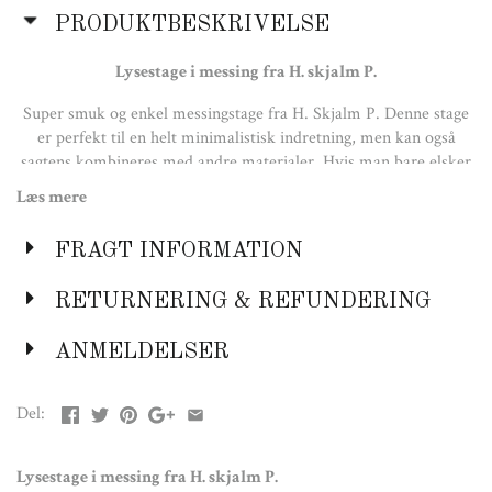
PRODUKTBESKRIVELSE
Lysestage i messing fra H. skjalm P.
Super smuk og enkel messingstage fra H. Skjalm P. Denne stage
er perfekt til en helt minimalistisk indretning, men kan også
sagtens kombineres med andre materialer. Hvis man bare elsker
det varme skær fra stearinlys, og gerne vil mixe de bløde
Læs mere
organiske former med items som denne, giver den kant og
tyngde. Bemærk at stagen også fås i sort støbejern og i metal.
FRAGT INFORMATION
Farve:
Messing
RETURNERING & REFUNDERING
Materiale:
ANMELDELSER
Børstet messing
Størrelse:
Del:
H: 11 cm
Lysestage i messing fra H. skjalm P.