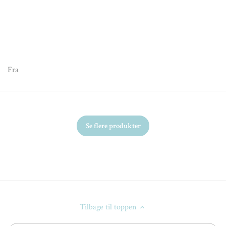
Fr
Fra
Se flere produkter
Tilbage til toppen