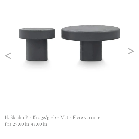
Previous
Nex
Fr
H. Skjalm P - Knage/greb - Mat - Flere varianter
Fra
29,00 kr
48,00 kr