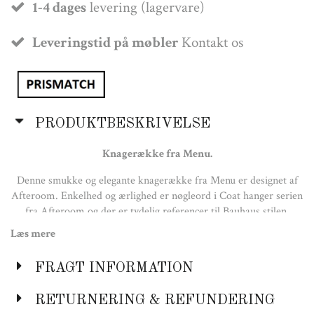
1-4 dages
levering (lagervare)
Leveringstid på møbler
Kontakt os
PRODUKTBESKRIVELSE
Knagerække fra Menu.
Denne smukke og elegante knagerække fra Menu er designet af
Afteroom. Enkelhed og ærlighed er nøgleord i Coat hanger serien
fra Afteroom og der er tydelig referencer til Bauhaus stilen.
Knagerækken fås i sort eller sort/messing. Den er nem at sætte
Læs mere
op på væggen, og alle skruer er gemt inde i rammen, så den
fremstår elegant og stærk i sit minimalistiske udtryk.
FRAGT INFORMATION
Messing detaljen gør knagerækken eksklusiv og iøjnefaldende.
RETURNERING & REFUNDERING
Farver: