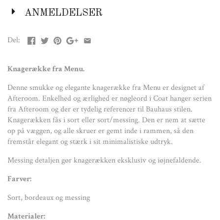
ANMELDELSER
Sort, bordeaux og messing
Materialer:
Del:
Pulverlakeret zink legering og messing
Knagerække fra Menu.
Størrelse:
Denne smukke og elegante knagerække fra Menu er designet af
H:24 cm, w:37 cm, D:4 cm
Afteroom. Enkelhed og ærlighed er nøgleord i Coat hanger serien
fra Afteroom og der er tydelig referencer til Bauhaus stilen.
Knagerækken fås i sort eller sort/messing. Den er nem at sætte
op på væggen, og alle skruer er gemt inde i rammen, så den
fremstår elegant og stærk i sit minimalistiske udtryk.
Messing detaljen gør knagerækken eksklusiv og iøjnefaldende.
Farver:
Sort, bordeaux og messing
Materialer: