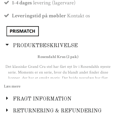
1-4 dages
levering (lagervare)
Leveringstid på møbler
Kontakt os
PRODUKTBESKRIVELSE
Rosendahl Krus
(2 pak)
Det klassiske Grand Cru stel har fået nyt liv i Rosendahls nyeste
serie. Moments er en serie, hvor du blandt andet finder disse
kopper, der har et smukt motiv. Det hvide porcelæn har fået
drysset stjerner ud over sig, og det har resulteret i et
Læs mere
stjernemønster i guld. Kopperne kan rumme 34 cl og egner sig
perfekt til julens kaffebord eller til aftenkaffen, når det bliver
FRAGT INFORMATION
nytår. Her får du det bedste fra to verdener, og vi tør godt love
dig, at disse kopper kan bruges i mange år fremadrettet. Sørg for
RETURNERING & REFUNDERING
at vaske dem op i hånden, hvis du vil bibeholde det smukke