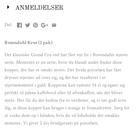
mønster. Vi giver 2 års brudgaranti på porcelæn.
ANMELDELSER
Farve:
Hvid m. guld
Del:
Materiale:
Rosendahl Krus
(2 pak)
Porcelæn
Det klassiske Grand Cru stel har fået nyt liv i Rosendahls nyeste
Størrelse:
serie. Moments er en serie, hvor du blandt andet finder disse
D: 10,5 cm H: 11 cm
kopper, der har et smukt motiv. Det hvide porcelæn har fået
drysset stjerner ud over sig, og det har resulteret i et
stjernemønster i guld. Kopperne kan rumme 34 cl og egner sig
perfekt til julens kaffebord eller til aftenkaffen, når det bliver
nytår. Her får du det bedste fra to verdener, og vi tør godt love
dig, at disse kopper kan bruges i mange år fremadrettet. Sørg for
at vaske dem op i hånden, hvis du vil bibeholde det smukke
mønster. Vi giver 2 års brudgaranti på porcelæn.