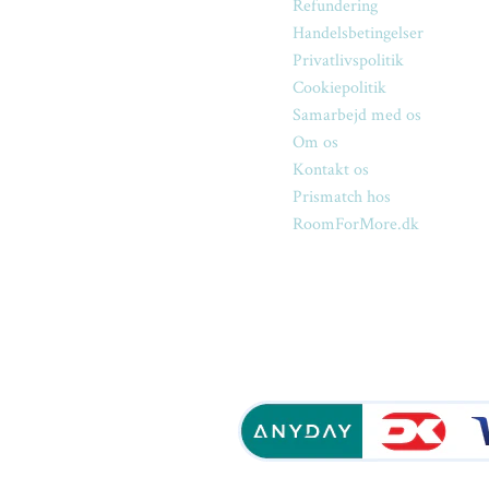
Refundering
Handelsbetingelser
Privatlivspolitik
Cookiepolitik
Samarbejd med os
Om os
Kontakt os
Prismatch hos
RoomForMore.dk