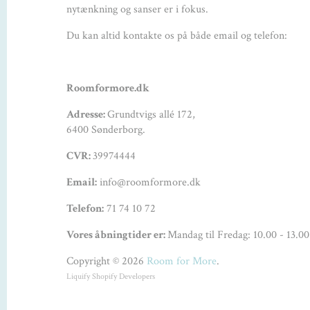
nytænkning og sanser er i fokus.
Du kan altid kontakte os på både email og telefon:
Roomformore.dk
Adresse:
Grundtvigs allé 172,
6400 Sønderborg.
CVR:
39974444
Email:
info@roomformore.dk
Telefon:
71 74 10 72
Vores åbningtider er:
Mandag til Fredag: 10.00 - 13.00
Copyright © 2026
Room for More
.
Liquify
Shopify Developers